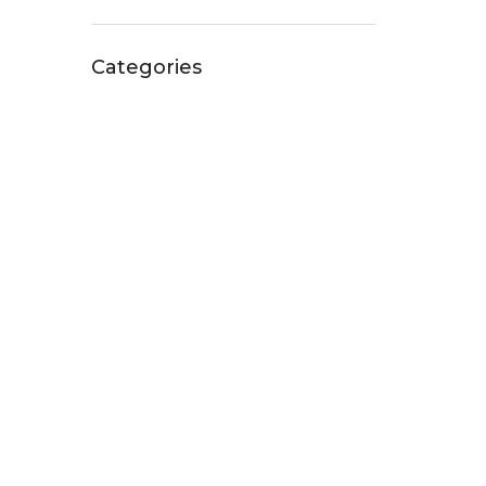
Categories
! Без рубрики
1
13
17
2
2_chickenroad.net.gr_10000
APK
Asino Casino
autonomoskitdigital.es