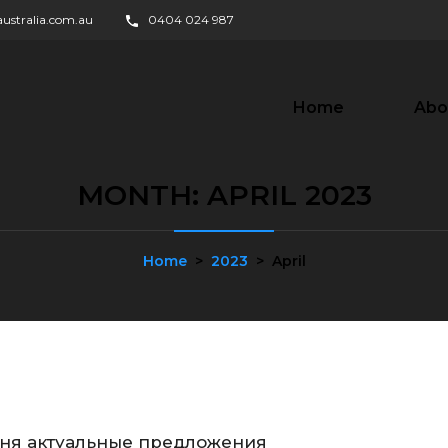
stralia.com.au
0404 024 987
Home
Abo
MONTH: APRIL 2023
Home
>
2023
>
April
дня актуальные предложения