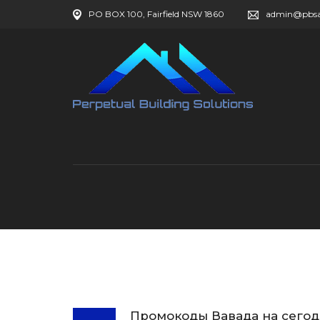
PO BOX 100, Fairfield NSW 1860
admin@pbsau
Промокоды Вавада на сего