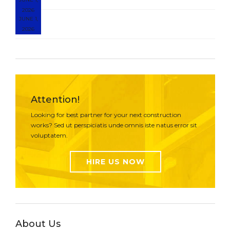
2026
9 Indoor Plants That Need Repotting in Early
JUNE 1,
Spring
2026
Attention!
Looking for best partner for your next construction
works? Sed ut perspiciatis unde omnis iste natus error sit
voluptatem.
HIRE US NOW
About Us