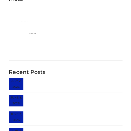
Log in
Entries
RSS
Comments
RSS
WordPress.org
Recent Posts
Los zapatos de invitada más famosos de
JULY 2,
Instagram llegan a Bizkaia
2026
Impressum Praxisverbund für Amerikanische
JUNE 8,
Chiropraktik
2026
Verde Casino Chile: WebPay, CuentaRUT, APK y
JUNE 3,
+4 000 tragamonedas
2026
Juegos De Casino Online
JUNE 1,