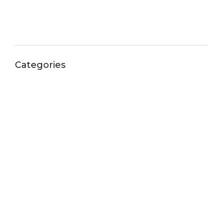
January 1970
Categories
! Без рубрики
1
13
17
2
2_chickenroad.net.gr_10000
APK
Asino Casino