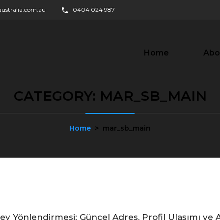
stralia.com.au
0404 024 987
Home
Abo
CATEGORY: MAR_SB_MAIN
Home
>
mar_sb_main
y Yönlendirmesi: Güncel Adres, Profil Ulaşımı ve Ak