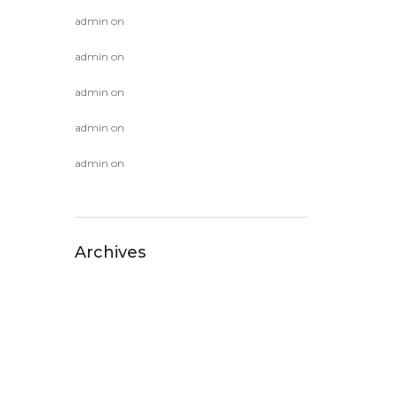
admin
on
Nail Gun
admin
on
Ruler
admin
on
Hammer
admin
on
Electric Sander
admin
on
Compound Miter Saw
Archives
July 2026
June 2026
May 2026
April 2026