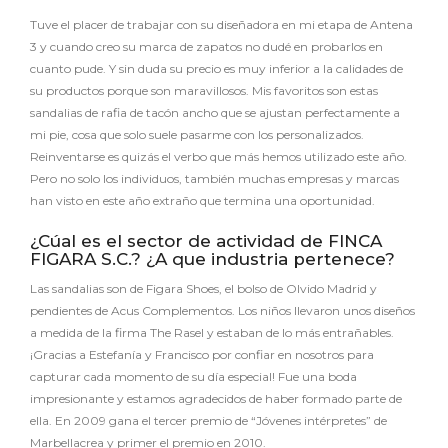
Tuve el placer de trabajar con su diseñadora en mi etapa de Antena
3 y cuando creo su marca de zapatos no dudé en probarlos en
cuanto pude. Y sin duda su precio es muy inferior a la calidades de
su productos porque son maravillosos. Mis favoritos son estas
sandalias de rafia de tacón ancho que se ajustan perfectamente a
mi pie, cosa que solo suele pasarme con los personalizados.
Reinventarse es quizás el verbo que más hemos utilizado este año.
Pero no solo los individuos, también muchas empresas y marcas
han visto en este año extraño que termina una oportunidad.
¿Cúal es el sector de actividad de FINCA
FIGARA S.C.? ¿A que industria pertenece?
Las sandalias son de Figara Shoes, el bolso de Olvido Madrid y
pendientes de Acus Complementos. Los niños llevaron unos diseños
a medida de la firma The Rasel y estaban de lo más entrañables.
¡Gracias a Estefanía y Francisco por confiar en nosotros para
capturar cada momento de su día especial! Fue una boda
impresionante y estamos agradecidos de haber formado parte de
ella. En 2009 gana el tercer premio de “Jóvenes intérpretes” de
Marbellacrea y primer el premio en 2010.