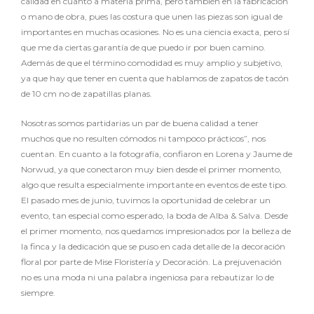
calidad en cuanto a materia prima, pero también en la fabricación
o mano de obra, pues las costura que unen las piezas son igual de
importantes en muchas ocasiones. No es una ciencia exacta, pero sí
que me da ciertas garantía de que puedo ir por buen camino.
Además de que el término comodidad es muy amplio y subjetivo,
ya que hay que tener en cuenta que hablamos de zapatos de tacón
de 10 cm no de zapatillas planas.
Nosotras somos partidarias un par de buena calidad a tener
muchos que no resulten cómodos ni tampoco prácticos”, nos
cuentan. En cuanto a la fotografía, confiaron en Lorena y Jaume de
Norwud, ya que conectaron muy bien desde el primer momento,
algo que resulta especialmente importante en eventos de este tipo.
El pasado mes de junio, tuvimos la oportunidad de celebrar un
evento, tan especial como esperado, la boda de Alba & Salva. Desde
el primer momento, nos quedamos impresionados por la belleza de
la finca y la dedicación que se puso en cada detalle de la decoración
floral por parte de Mise Floristería y Decoración. La prejuvenación
no es una moda ni una palabra ingeniosa para rebautizar lo de
siempre.