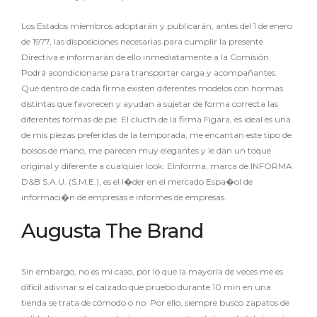
Los Estados miembros adoptarán y publicarán, antes del 1 de enero
de 1977, las disposiciones necesarias para cumplir la presente
Directiva e informarán de ello inmediatamente a la Comisión.
Podrá acondicionarse para transportar carga y acompañantes.
Qué dentro de cada firma existen diferentes modelos con hormas
distintas que favorecen y ayudan a sujetar de forma correcta las
diferentes formas de pie. El clucth de la firma Figara, es ideal es una
de mis piezas preferidas de la temporada, me encantan este tipo de
bolsos de mano, me parecen muy elegantes y le dan un toque
original y diferente a cualquier look. EInforma, marca de INFORMA
D&B S.A.U. (S.M.E.), es el l�der en el mercado Espa�ol de
informaci�n de empresas e informes de empresas.
Augusta The Brand
Sin embargo, no es mi caso, por lo que la mayoría de veces me es
difícil adivinar si el calzado que pruebo durante 10 min en una
tienda se trata de cómodo o no. Por ello, siempre busco zapatos de