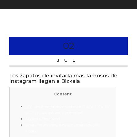
02
JUL
Los zapatos de invitada más famosos de
Instagram llegan a Bizkaia
Content
¿Cúal es el sector de actividad de FINCA FIGARA
S.C.? ¿A que industria pertenece?
Augusta The Brand
Sandalias doradas de tiras cruzadas de Salo
Madrid