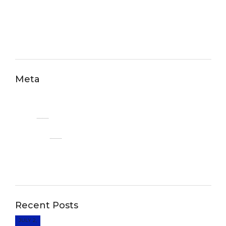
Οι συνεργάτες μας
Розваги
Meta
Log in
Entries
RSS
Comments
RSS
WordPress.org
Recent Posts
Los zapatos de invitada más famosos de
JULY 2,