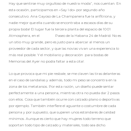
Hay que sentirse muy orgulloso de nuestra moda”, nos cuentan. En
esta ocasión, participamos en «Say I do» por segundo año
consecutivo. Ana Gayoso de La Champanera fue la anfitriona, y
nadie mejor que ella cuando se encontraba a escasos días de su
propia boda! El lugar fue la tercera planta del espacio de 1001
Atmosphera, en el
figara.es
Paseo de la Habana 24 de Madrid. No es
un sitio muy grande, pero es justo para abarcar al menos un
proveedor de cada sector, y que las novias vivan una experiencia lo
más real posible. Y el mobiliario y decoración para bodas de
Memorias del Ayer no podía faltar a esta cita!.
Lo que provoca que mi pie resbale, se me claven las tiras delanteras
en el caso de sandalias y además, todo mi peso se concentra en la
zona de los metatarsos. Por esta razón, un diseño puede sentar
perfectamente a una persona, mientras otra no pueda dar 2 pasos
con ellos. Cosa que también ocurre con calzado plano o deportivas
por ejemplo. También interfiere el aguante o costumbre de cada
persona y por supuesto, que superen unos estándares de calidad
mínimos. Aunque es cierto que hay mujeres todo terreno que
soportan todo tipo de calzado y materiales, todo sea dicho.