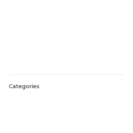
June 2023
May 2023
April 2023
March 2023
January 1970
Categories
! Без рубрики
1
13
17