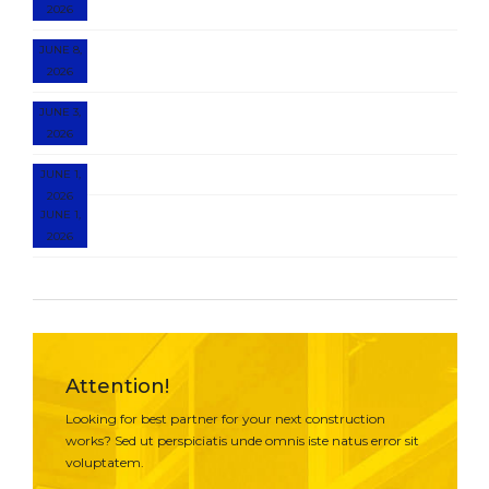
Instagram llegan a Bizkaia
2026
Impressum Praxisverbund für Amerikanische
JUNE 8,
Chiropraktik
2026
Verde Casino Chile: WebPay, CuentaRUT, APK y
JUNE 3,
+4 000 tragamonedas
2026
Juegos De Casino Online
JUNE 1,
2026
9 Indoor Plants That Need Repotting in Early
JUNE 1,
Spring
2026
Attention!
Looking for best partner for your next construction
works? Sed ut perspiciatis unde omnis iste natus error sit
voluptatem.