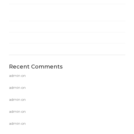
Verde Casino Chile: WebPay, CuentaRUT, APK y +4 000
tragamonedas
Juegos De Casino Online
9 Indoor Plants That Need Repotting in Early Spring
Recent Comments
admin
on
Nail Gun
admin
on
Ruler
admin
on
Hammer
admin
on
Electric Sander
admin
on
Compound Miter Saw