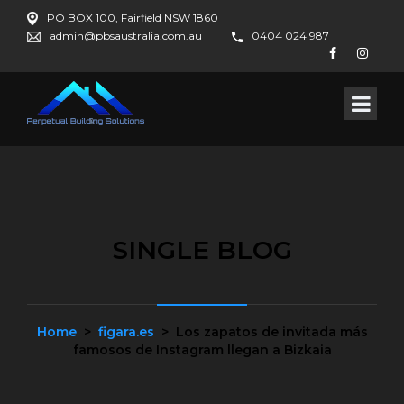
PO BOX 100, Fairfield NSW 1860
admin@pbsaustralia.com.au
0404 024 987
SINGLE BLOG
Home
>
figara.es
>
Los zapatos de invitada más
famosos de Instagram llegan a Bizkaia