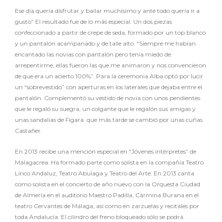
Ese día quería disfrutar y bailar muchísimo y ante todo quería ir a
gusto” El resultado fue de lo más especial. Un dos piezas
confeccionado a partir de crepe de seda, formado por un top blanco
y un pantalón acampanado y de talle alto. “Siempre me habían
encantado las novias con pantalón pero tenía miedo de
arrepentirme, ellas fueron las que me animaron y nos convencieron
de que era un acierto 100%”. Para la ceremonia Alba optó por lucir
un “sobrevestido” con aperturas en los laterales que dejaba entre el
pantalón. Complementó su vestido de novia con unos pendientes
que le regaló su suegra, un colgante que le regalón sus amigas y
unas sandalias de Figara que más tarde se cambió por unas cuñas
Castañer.
En 2013 recibe una mención especial en “Jóvenes intérpretes” de
Málagacrea. Ha formado parte como solista en la compañía Teatro
Lírico Andaluz, Teatro Abulaga y Teatro del Arte. En 2013 canta
como solista en el concierto de año nuevo con la Orquesta Ciudad
de Almería en el auditorio Maestro Padilla, Cármina Burana en el
teatro Cervantes de Málaga, así como en zarzuelas y recitales por
toda Andalucía. El cilindro del freno bloqueado sólo se podrá