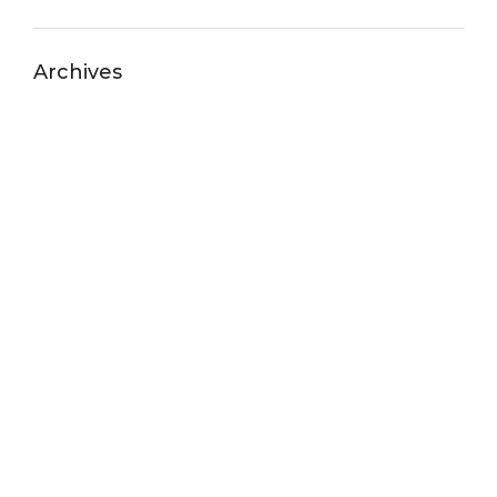
Archives
July 2026
June 2026
May 2026
April 2026
March 2026
February 2026
January 2026
December 2025
November 2025