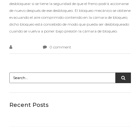
desbloquear si se tiene la seguridad de que el freno podrá accionarse
de nuevo después de ese desbloqueo. El bloqueo mecánico se obtiene
evacuando el aire comprimido contenido en la cámara de bloqueo;
dicho bloqueo está concebido de modo que pueda ser desbloqueado
cuando se vuelva a poner bajo presión la cámara de bloqueo.
melbourneit
0 comment
Recent Posts
Los zapatos de invitada más famosos de Instagram
llegan a Bizkaia
Impressum Praxisverbund für Amerikanische
Chiropraktik