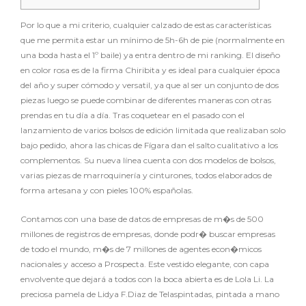
Por lo que a mi criterio, cualquier calzado de estas características
que me permita estar un mínimo de 5h-6h de pie (normalmente en
una boda hasta el 1º baile) ya entra dentro de mi ranking. El diseño
en color rosa es de la firma Chiribita y es ideal para cualquier época
del año y super cómodo y versatil, ya que al ser un conjunto de dos
piezas luego se puede combinar de diferentes maneras con otras
prendas en tu día a día. Tras coquetear en el pasado con el
lanzamiento de varios bolsos de edición limitada que realizaban solo
bajo pedido, ahora las chicas de Fígara dan el salto cualitativo a los
complementos. Su nueva línea cuenta con dos modelos de bolsos,
varias piezas de marroquinería y cinturones, todos elaborados de
forma artesana y con pieles 100% españolas.
Contamos con una base de datos de empresas de m�s de 500
millones de registros de empresas, donde podr� buscar empresas
de todo el mundo, m�s de 7 millones de agentes econ�micos
nacionales y acceso a Prospecta. Este vestido elegante, con capa
envolvente que dejará a todos con la boca abierta es de Lola Li. La
preciosa pamela de Lidya F.Diaz de Telaspintadas, pintada a mano