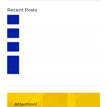
Recent Posts
Los zapatos de invitada más famosos de
JULY 2,
Instagram llegan a Bizkaia
2026
Impressum Praxisverbund für Amerikanische
JUNE 8,
Chiropraktik
2026
Verde Casino Chile: WebPay, CuentaRUT, APK y
JUNE 3,
+4 000 tragamonedas
2026
Juegos De Casino Online
JUNE 1,
2026
9 Indoor Plants That Need Repotting in Early
JUNE 1,
Spring
2026
Attention!