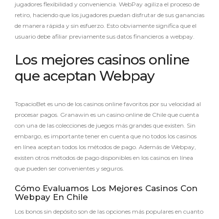
jugadores flexibilidad y conveniencia. WebPay agiliza el proceso de
retiro, haciendo que los jugadores puedan disfrutar de sus ganancias
de manera rápida y sin esfuerzo. Esto obviamente significa que el
usuario debe afiliar previamente sus datos financieros a webpay.
Los mejores casinos online
que aceptan Webpay
TopacioBet es uno de los casinos online favoritos por su velocidad al
procesar pagos. Granawin es un casino online de Chile que cuenta
con una de las colecciones de juegos más grandes que existen. Sin
embargo, es importante tener en cuenta que no todos los casinos
en línea aceptan todos los métodos de pago. Además de Webpay,
existen otros métodos de pago disponibles en los casinos en línea
que pueden ser convenientes y seguros.
Cómo Evaluamos Los Mejores Casinos Con
Webpay En Chile
Los bonos sin depósito son de las opciones más populares en cuanto