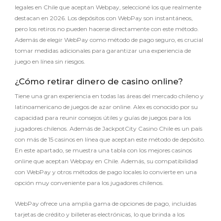
legales en Chile que aceptan Webpay, seleccioné los que realmente
destacan en 2026. Los depósitos con WebPay son instantáneos,
pero los retiros no pueden hacerse directamente con este método.
Además de elegir WebPay como método de pago seguro, es crucial
tomar medidas adicionales para garantizar una experiencia de
juego en línea sin riesgos.
¿Cómo retirar dinero de casino online?
Tiene una gran experiencia en todas las áreas del mercado chileno y
latinoamericano de juegos de azar online. Alex es conocido por su
capacidad para reunir consejos útiles y guías de juegos para los
jugadores chilenos. Además de JackpotCity Casino Chile es un país
con más de 15 casinos en línea que aceptan este método de depósito.
En este apartado, se muestra una tabla con los mejores casinos
online que aceptan Webpay en Chile. Además, su compatibilidad
con WebPay y otros métodos de pago locales lo convierte en una
opción muy conveniente para los jugadores chilenos.
WebPay ofrece una amplia gama de opciones de pago, incluidas
tarjetas de crédito y billeteras electrónicas, lo que brinda a los