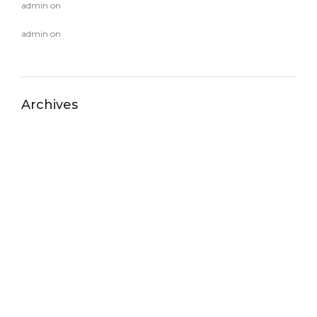
admin
on
Electric Sander
admin
on
Compound Miter Saw
Archives
July 2026
June 2026
May 2026
April 2026
March 2026
February 2026
January 2026