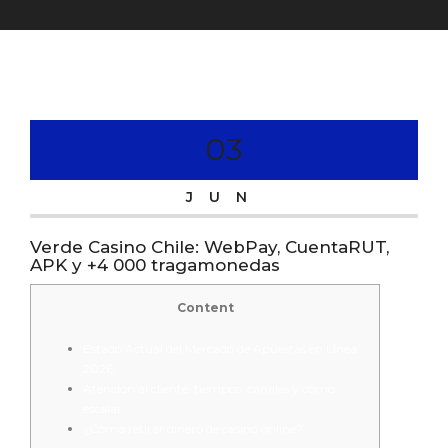
03
JUN
Verde Casino Chile: WebPay, CuentaRUT,
APK y +4 000 tragamonedas
Content
Estado Actual del Mercado de Apuestas en Línea
2026
Atención al cliente: tiempos, canales y cómo
escalar
¿Cómo retirar dinero de casino online?