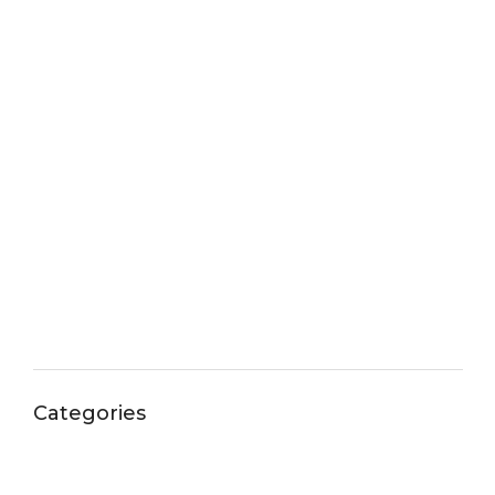
September 2023
August 2023
June 2023
May 2023
April 2023
March 2023
January 1970
Categories
! Без рубрики
1