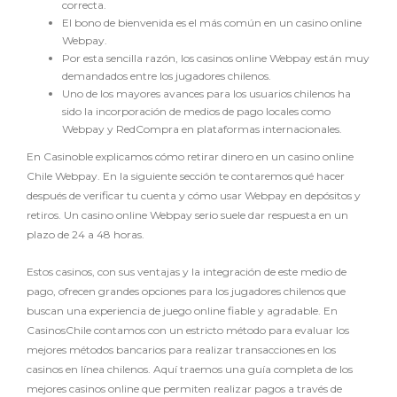
correcta.
El bono de bienvenida es el más común en un casino online
Webpay.
Por esta sencilla razón, los casinos online Webpay están muy
demandados entre los jugadores chilenos.
Uno de los mayores avances para los usuarios chilenos ha
sido la incorporación de medios de pago locales como
Webpay y RedCompra en plataformas internacionales.
En Casinoble explicamos cómo retirar dinero en un casino online
Chile Webpay. En la siguiente sección te contaremos qué hacer
después de verificar tu cuenta y cómo usar Webpay en depósitos y
retiros. Un casino online Webpay serio suele dar respuesta en un
plazo de 24 a 48 horas.
Estos casinos, con sus ventajas y la integración de este medio de
pago, ofrecen grandes opciones para los jugadores chilenos que
buscan una experiencia de juego online fiable y agradable. En
CasinosChile contamos con un estricto método para evaluar los
mejores métodos bancarios para realizar transacciones en los
casinos en línea chilenos. Aquí traemos una guía completa de los
mejores casinos online que permiten realizar pagos a través de