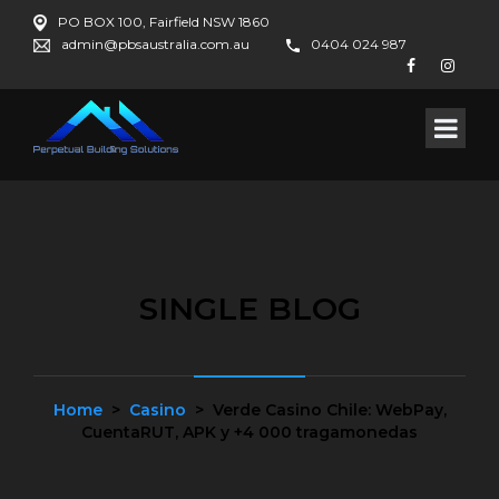
PO BOX 100, Fairfield NSW 1860
admin@pbsaustralia.com.au
0404 024 987
SINGLE BLOG
Home
>
Casino
>
Verde Casino Chile: WebPay,
CuentaRUT, APK y +4 000 tragamonedas